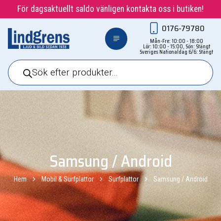
För dagsaktuellt saldo vänligen kontakta oss i butiken!
0176-79780
Mån-Fre: 10:00 - 18:00
Lör: 10:00 - 15:00, Sön: Stängt
Sveriges Nationaldag 6/6: Stängt
Products
search
Samsung / Android
Hem
Mobil & Surfplattor
Surfplattor
Samsung / Android