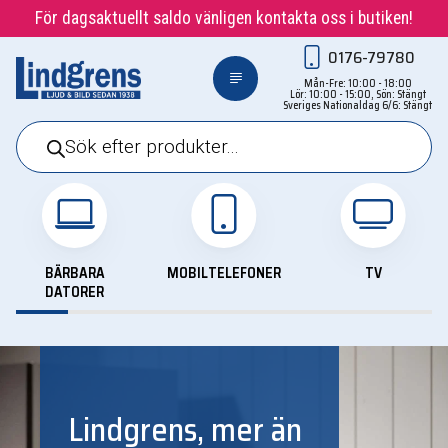
För dagsaktuellt saldo vänligen kontakta oss i butiken!
0176-79780
Mån-Fre: 10:00 - 18:00
Lör: 10:00 - 15:00, Sön: Stängt
Sveriges Nationaldag 6/6: Stängt
Products
search
BÄRBARA
MOBILTELEFONER
TV
DATORER
Lindgrens, mer än