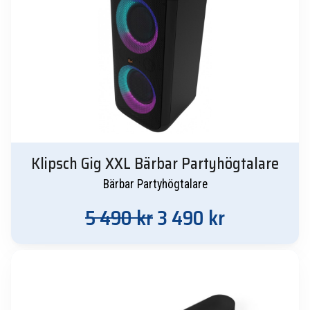
3
2
499 kr.
390 kr.
Klipsch Gig XXL Bärbar Partyhögtalare
Bärbar Partyhögtalare
Det
Det
5 490
kr
3 490
kr
ursprungliga
nuvarande
priset
priset
var:
är:
5
3