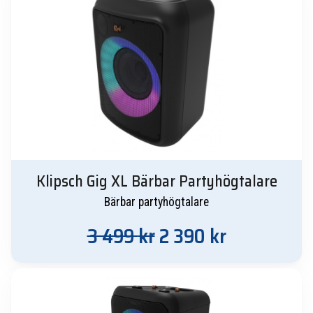
Klipsch Gig XL Bärbar Partyhögtalare
Bärbar partyhögtalare
Det
Det
3 499
kr
2 390
kr
ursprungliga
nuvarande
priset
priset
var:
är: